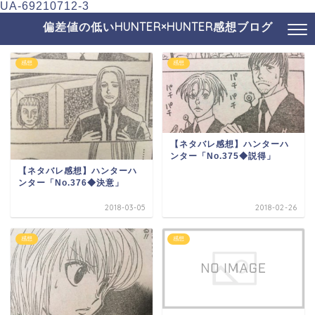
UA-69210712-3
偏差値の低いHUNTER×HUNTER感想ブログ
感想
感想
【ネタバレ感想】ハンターハ
ンター「No.375◆説得」
【ネタバレ感想】ハンターハ
ンター「No.376◆決意」
2018-03-05
2018-02-26
感想
感想