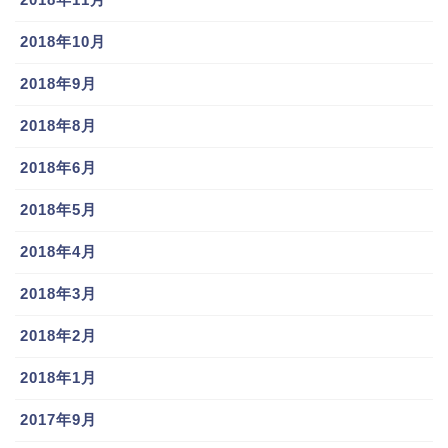
2018年10月
2018年9月
2018年8月
2018年6月
2018年5月
2018年4月
2018年3月
2018年2月
2018年1月
2017年9月