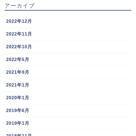
アーカイブ
2022年12月
2022年11月
2022年10月
2022年5月
2021年9月
2021年1月
2020年1月
2019年6月
2019年1月
2018年11月