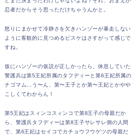
どまだ決まったわけじゃないよね？それ、おまえが
忍者だからそう思っただけちゃうんかと。
怒りにまかせて冷静さを欠きハンゾーが暴走しない
ように客観的に見つめるビスケはさすがって感じで
すね。
仮にハンゾーの仮説が正しかったら、休息していた
警護兵は第5王妃所属のタフディーと第6王妃所属の
ナゴマム…う〜ん、第〜王子とか第〜王妃とかやや
こしくてわからん！
第5王妃はスィンコスィンコで第8王子の母親だか
ら、警護兵タフディーは第8王子サレサレ側の人間
で、第6王妃はセイコでカチョウフウゲツの母親だ