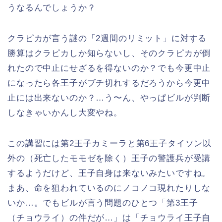
うなるんでしょうか？
クラピカが言う謎の「2週間のリミット」に対する
勝算はクラピカしか知らないし、そのクラピカが倒
れたので中止にせざるを得ないのか？でも今更中止
になったら各王子がブチ切れするだろうから今更中
止には出来ないのか？…う〜ん、やっぱビルが判断
しなきゃいかんし大変やね。
この講習には第2王子カミーラと第6王子タイソン以
外の（死亡したモモゼを除く）王子の警護兵が受講
するようだけど、王子自身は来ないみたいですね。
まあ、命を狙われているのにノコノコ現れたりしな
いか…。でもビルが言う問題のひとつ「第3王子
（チョウライ）の件だが…」は「チョウライ王子自