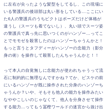
に左右が尖ったような髪型をしてるし、この現場に
いる警護兵の後頭部は丸い形をしている…ここにい
た6人の警護兵のうちビクトはボーズだけど体格が
違うし（スーツも着てないし）、丸い頭でスーツ姿
の警護兵で真っ先に思いつくのがハンゾー…ってこ
とでモモゼを殺害したのはハンゾーちゃうんかと！
もっと言うとタフディーがハンゾーの念能力（影分
身の術）を操作して殺害したんちゃうんかと！！
って本人の自覚無しに念能力が使われちゃうって流
石に制約的に無理なんですかね？てか、ビスケの前
にいるハンゾーが既に操作された分身のハンゾーち
ゃうんか？いや、そもそも他人の能力を操作みたい
なややこしいのじゃなくて、他人を分身させて操作
する能力…ってもう冨樫ワールドの迷宮から抜け出