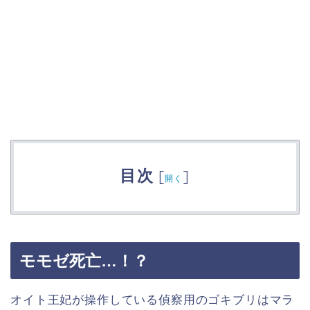
目次
[
]
開く
モモゼ死亡…！？
オイト王妃が操作している偵察用のゴキブリはマラ