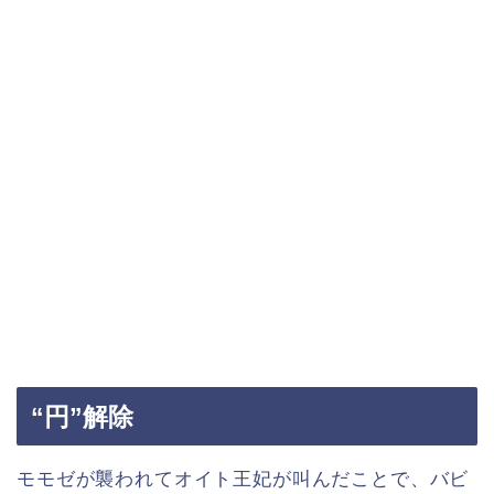
“円”解除
モモゼが襲われてオイト王妃が叫んだことで、バビ