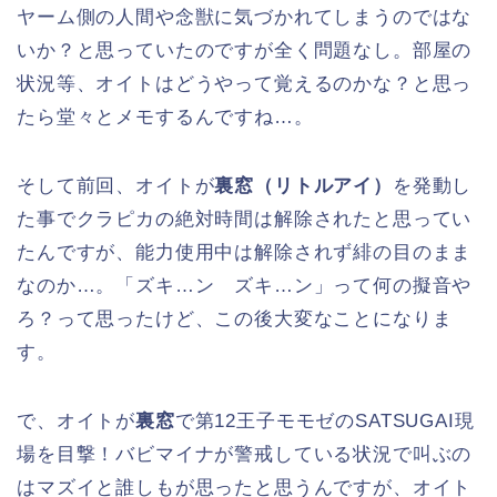
ヤーム側の人間や念獣に気づかれてしまうのではな
いか？と思っていたのですが全く問題なし。部屋の
状況等、オイトはどうやって覚えるのかな？と思っ
たら堂々とメモするんですね…。
そして前回、オイトが
裏窓（リトルアイ）
を発動し
た事でクラピカの絶対時間は解除されたと思ってい
たんですが、能力使用中は解除されず緋の目のまま
なのか…。「ズキ…ン ズキ…ン」って何の擬音や
ろ？って思ったけど、この後大変なことになりま
す。
で、オイトが
裏窓
で第12王子モモゼのSATSUGAI現
場を目撃！バビマイナが警戒している状況で叫ぶの
はマズイと誰しもが思ったと思うんですが、オイト