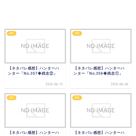
感想
感想
【ネタバレ感想】ハンターハ
【ネタバレ感想】ハンターハ
ンター「No.357◆残念②」
ンター「No.356◆残念①」
2016-06-13
2016-06-06
感想
感想
【ネタバレ感想】ハンターハ
【ネタバレ感想】ハンターハ