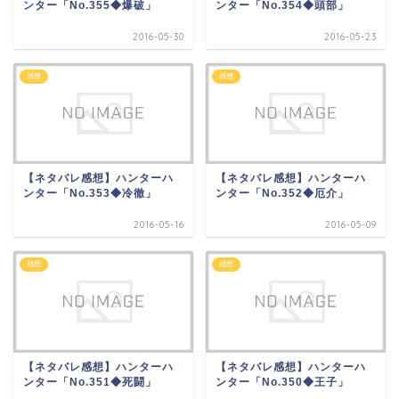
ンター「No.355◆爆破」
ンター「No.354◆頭部」
2016-05-30
2016-05-23
感想
感想
【ネタバレ感想】ハンターハ
【ネタバレ感想】ハンターハ
ンター「No.353◆冷徹」
ンター「No.352◆厄介」
2016-05-16
2016-05-09
感想
感想
【ネタバレ感想】ハンターハ
【ネタバレ感想】ハンターハ
ンター「No.351◆死闘」
ンター「No.350◆王子」