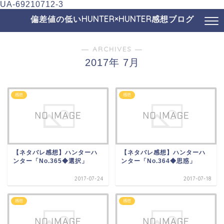
UA-69210712-3
偏差値の低いHUNTER×HUNTER感想ブログ
― ARCHIVES ―
2017年 7月
感想
感想
【ネタバレ感想】ハンターハ
【ネタバレ感想】ハンターハ
ンター「No.365◆選択」
ンター「No.364◆思惑」
2017-07-24
2017-07-18
感想
感想