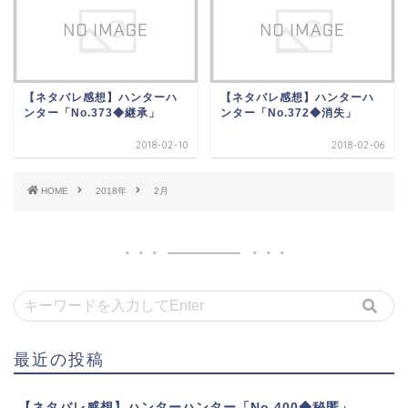
【ネタバレ感想】ハンターハ
【ネタバレ感想】ハンターハ
ンター「No.373◆継承」
ンター「No.372◆消失」
2018-02-10
2018-02-06
HOME
2018年
2月
最近の投稿
【ネタバレ感想】ハンターハンター「No.400◆秘匿」