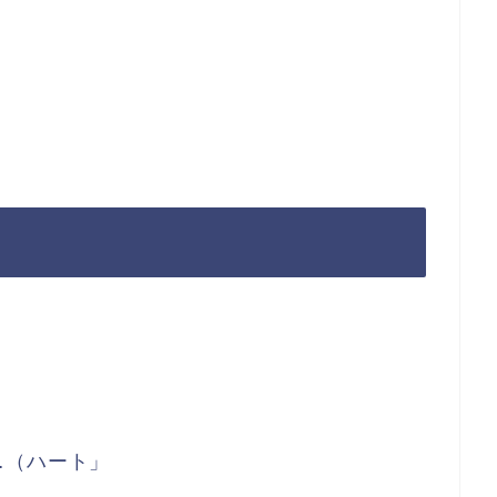
。
…（ハート」