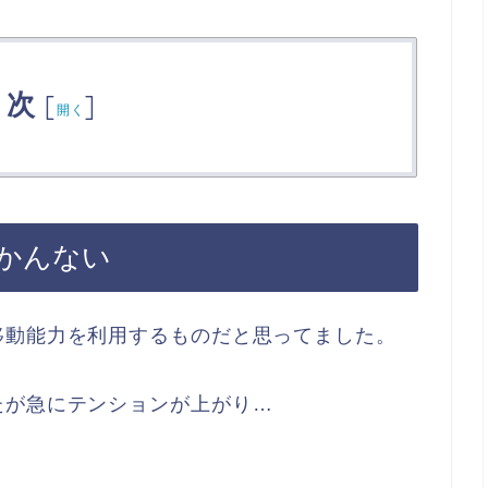
目次
[
]
開く
かんない
移動能力を利用するものだと思ってました。
たが急にテンションが上がり…