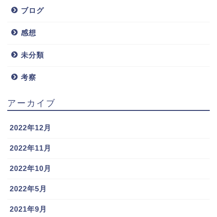
ブログ
感想
未分類
考察
アーカイブ
2022年12月
2022年11月
2022年10月
2022年5月
2021年9月